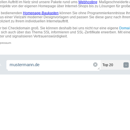
uellen Auftritt im Netz sind unsere Pakete rund ums
Webhosting
: Maßgeschneiderte A
tprojekte von der eigenen Homepage über Internet-Shops bis zu Lösungen für gr
zu bedienenden
Homepage-Baukasten
können Sie ohne Programmierkenntnisse Ihre
aus einer Vielzahl moderner Designvorlagen und passen Sie diese ganz nach Ihre
ziert zu Ihrem individuellen Internetauftritt.
ir bei Checkdomain groß. Sie können deshalb bei uns nicht nur eine eigene
Domai
 sich auch über das Thema SSL informieren und SSL-Zertifikate erwerben. Mit ein
zer und signalisieren Vertrauenswürdigkeit.
pressum
.
Top 20